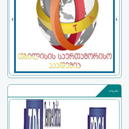
‹
›
نشریات