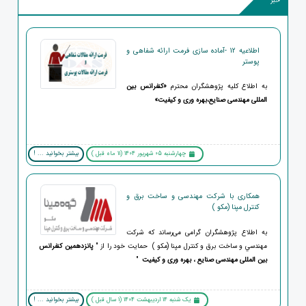
خبر
اطلاعیه 12 -آماده سازی فرمت ارائه شفاهی و
پوستر
به اطلاع کلیه پژوهشگران محترم
«کنفرانس بین
المللی مهندسی صنایع،بهره وری و کیفیت
»
چهارشنبه 05 شهریور 1404 (11 ماه قبل )
بیشتر بخوانید ... !
همکاری با شرکت مهندسی و ساخت برق و
کنترل مپنا (مکو )
به اطلاع پژوهشگران گرامی می‌رساند که شركت
مهندسي و ساخت برق و کنترل مپنا (مکو ) حمایت خود را از "
پانزدهمین
کنفرانس
بین المللی مهندسی صنایع ، بهره وری و کیفیت
"
یک شنبه 14 اردیبهشت 1404 (1 سال قبل )
بیشتر بخوانید ... !