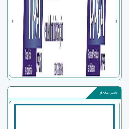
‹
›
حامیان رسانه ای