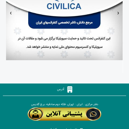
‹
›
آدرس
دفتر مرکزی : ایران : تهران، فلکه دوم صادقیه، برج گلدیس