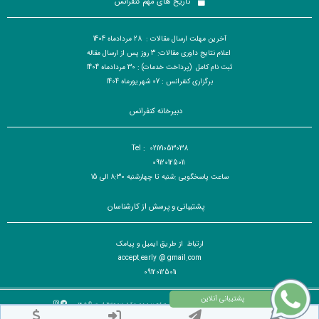
تاریخ های مهم کنفرانس
آخرین مهلت ارسال مقالات : 28 مردادماه 1404
اعلام نتایج داوری مقالات: 3 روز پس از ارسال مقاله
ثبت نام کامل (پرداخت خدمات) : 30 مردادماه 1404
برگزاری کنفرانس : 07 شهریورماه 1404
دبیرخانه کنفرانس
Tel : 02171053038
09120125011
ساعت پاسخگویی :شنبه تا چهارشنبه 8:30 الی 15
پشتیبانی و پرسش از کارشناسان
ارتباط از طریق ایمیل و پیامک
accept.early @ gmail.com
09120125011
تمام حقوق مادی و معنوی برای کنفرانس بین المللی مهندسی صنایع،بهره وری و کیفیت محفوظ است. © ۱۴۰۵
طراح سایت :
آسان همایش
© ۱۴۰۵ - 1392 نسخه 8.88