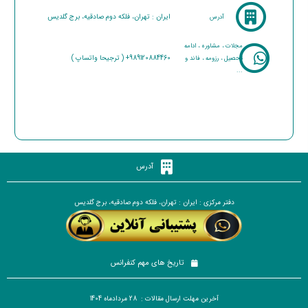
ایران : تهران، فلکه دوم صادقیه، برج گلدیس
آدرس
مجلات ، مشاوره ، ادامه
989120884460+ ( ترجیحا واتساپ )
تحصیل ، رزومه ، فاند و
...
آدرس
دفتر مرکزی : ایران : تهران، فلکه دوم صادقیه، برج گلدیس
تاریخ های مهم کنفرانس
آخرین مهلت ارسال مقالات : 28 مردادماه 1404