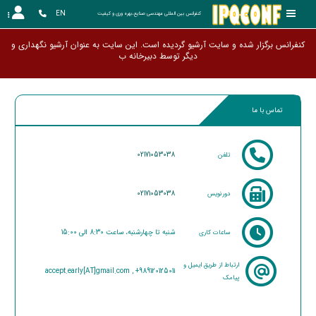
EN
کنفرانس بین المللی مهندسی صنایع،بهره وری و کیفیت
کنفرانس برگزار شده و سایت آرشیو گردیده است. این سایت به عنوان آرشیو نگهداری و
دیگر توسط دبیرخ
تماس با ما
02171053038
تلفن
02171053038
دورنویس
شنبه تا چهارشنبه، ساعت 8:30 الی 15:00
ساعات کاری
ارتباط از طریق ایمیل و
accept.early[AT]gmail.com , +989120125011
پیامک