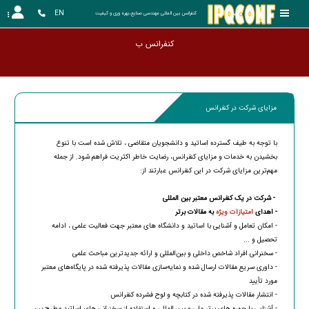
EN
کنفرانس بین المللی مهندسی صنایع،بهره وری و کیفیت
کنفرانس برگ
مزایای شرکت در کنفرانس
با توجه به طیف گسترده اساتید و دانشجویان متقاضی ، تلاش شده است با تنوع‌
بخشیدن به خدمات و مزایای کنفرانس، رضایت خاطر اکثریت فراهم شود. از جمله
مهم‌ترین مزایای شرکت در این کنفرانس عبارتند از:
- شرکت در یک کنفرانس معتبر بین المللی
- اهدای
امتیازات ویژه
به مقالات برتر
- امکان تعامل و آشنایی با اساتید و دانشگاه های معتبر جهت فعالیت علمی ، ادامه
تحصیل و ...
- سخنرانی افراد شاخص داخلی و بین‌المللی و ارائه جدیدترین مباحث علمی
- داوری سریع مقالات ارسال شده و نمایه‌سازی مقالات پذیرفته شده در پایگاه‌های معتبر
مورد تأیید
- انتشار مقالات پذیرفته شده در کتابچه و لوح فشرده کنفرانس
- آشنایی با چهره های برتر ملی و بین المللی و استفاده از سخنرانی های اساتید مطرح بین