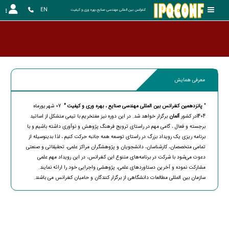
EN
کنفرانس بین المللی مهندسی صنایع،بهره وری و کیفیت
معرفی همایش
"
پانزدهمین
کنفرانس بین المللی مهندسی صنایع ، بهره وری و کیفیت "
07 شهریورماه
1404در کشور
آلمان
برگزار خواهد شد. در این دوره نیز مفتخریم با تیمی متشکل از اساتید
برجسته و فعال ، گامی مهم در راستای ترویج فرهنگ پژوهش و نوآوری داشته باشیم و با
برنامه ریزی یک رویداد بزرگ در راستای توسعه همه جانبه حرکت کنیم ، لذا بدینوسیله از
تمامی متخصصان، کارشناسان، دانشجویان و پژوهشگران مراکز علمی، تحقیقاتی و صنعتی
دعوت می‌شود با شرکت در برنامه‌های متنوع این کنفرانس، در این رویداد مهم علمی
مشارکت نموده و آخرین دستاورد‌های علمی، پژوهشی واجرایی خود را ارائه نمایند.
سازمان بین المللی مطالعات دانشگاهی از برگزار کنندگان و حامیان کنفرانس می باشند.