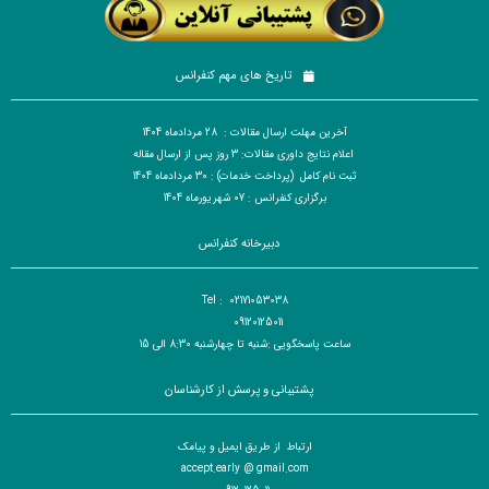
تاریخ های مهم کنفرانس
آخرین مهلت ارسال مقالات : 28 مردادماه 1404
اعلام نتایج داوری مقالات: 3 روز پس از ارسال مقاله
ثبت نام کامل (پرداخت خدمات) : 30 مردادماه 1404
برگزاری کنفرانس : 07 شهریورماه 1404
دبیرخانه کنفرانس
Tel : 02171053038
09120125011
ساعت پاسخگویی :شنبه تا چهارشنبه 8:30 الی 15
پشتیبانی و پرسش از کارشناسان
ارتباط از طریق ایمیل و پیامک
accept.early @ gmail.com