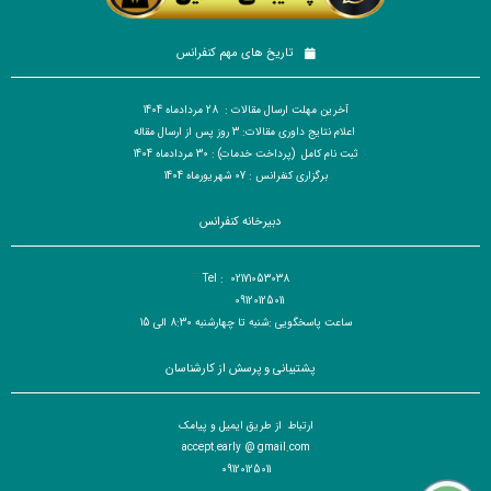
تاریخ های مهم کنفرانس
آخرین مهلت ارسال مقالات : 28 مردادماه 1404
اعلام نتایج داوری مقالات: 3 روز پس از ارسال مقاله
ثبت نام کامل (پرداخت خدمات) : 30 مردادماه 1404
برگزاری کنفرانس : 07 شهریورماه 1404
دبیرخانه کنفرانس
Tel : 02171053038
09120125011
ساعت پاسخگویی :شنبه تا چهارشنبه 8:30 الی 15
پشتیبانی و پرسش از کارشناسان
ارتباط از طریق ایمیل و پیامک
accept.early @ gmail.com
09120125011