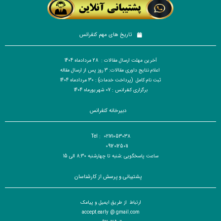
تاریخ های مهم کنفرانس
آخرین مهلت ارسال مقالات : 28 مردادماه 1404
اعلام نتایج داوری مقالات: 3 روز پس از ارسال مقاله
ثبت نام کامل (پرداخت خدمات) : 30 مردادماه 1404
برگزاری کنفرانس : 07 شهریورماه 1404
دبیرخانه کنفرانس
Tel : 02171053038
09120125011
ساعت پاسخگویی :شنبه تا چهارشنبه 8:30 الی 15
پشتیبانی و پرسش از کارشناسان
ارتباط از طریق ایمیل و پیامک
accept.early @ gmail.com