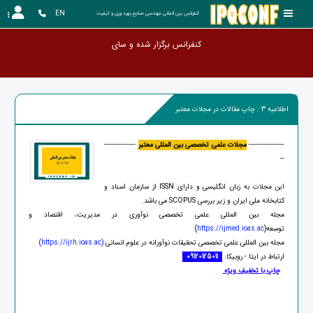
EN
کنفرانس بین المللی مهندسی صنایع،بهره وری و کیفیت
کنفرانس برگزار شد
اطلاعیه 3 : چاپ مقالات در مجلات معتبر
-----------------
مجلات علمی تخصصی بین المللی معتبر
---------------
--
این مجلات به زبان انگلیسی و دارای ISSN از سازمان اسناد و
کتابخانه ملی ایران و زیر بررسی SCOPUS می باشد.
مجله بین المللی علمی تخصصی نوآوری در مدیریت، اقتصاد و
توسعه(
https://ijmed.ioas.ac
)
مجله بین المللی علمی تخصصی تحقیقات نوآورانه در علوم انسانی
(
https://ijrh.ioas.ac
)
ارتباط در ایتا - روبیکا:
09120125011
چاپ با تخفیف ویژه