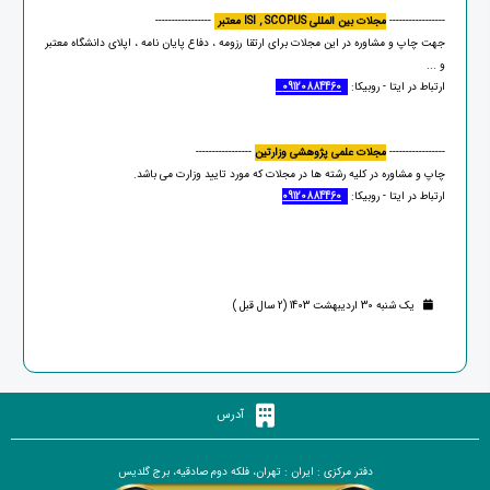
-----------------
مجلات بین المللی ISI , SCOPUS معتبر
-----------------
جهت چاپ و مشاوره در این مجلات برای ارتقا رزومه ، دفاع پایان نامه ، اپلای دانشگاه معتبر
و ...
ارتباط در ایتا - روبیکا:
09120884460
-----------------
مجلات علمی پژوهشی وزارتین
-----------------
چاپ و مشاوره در کلیه رشته ها در مجلات که مورد تایید وزارت می باشد.
ارتباط در ایتا - روبیکا:
09120884460
یک شنبه 30 اردیبهشت 1403 (2 سال قبل )
آدرس
دفتر مرکزی : ایران : تهران، فلکه دوم صادقیه، برج گلدیس