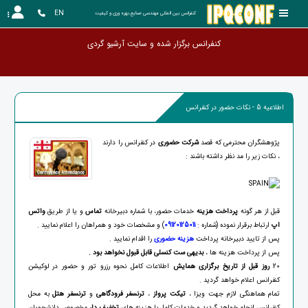
EN
کنفرانس بین المللی مهندسی صنایع،بهره وری و کیفیت
کنفرانس برگزار شده و سایت آرشی
اطلاعیه 5 - نکات حضور در کنفرانس
پژوهشگران محترمی که قصد
شرکت حضوری
در کنفرانس را دارند
، نکات زیر را مد نظر داشته باشند :
قبل از هر گونه
پرداخت هزینه
خدمات حضور
، با شماره دبیرخانه
تماس
و یا از طریق
واتس
اپ
ارتباط برقرار نموده (شماره :
09120125011
) و مشخصات خود و همراهان را اعلام نمایید .
پس از تایید دبیرخانه پرداخت
هزینه حضوری
را اقدام نمایید .
پس از پرداخت هزینه ها ،
بدیهی ست کنسلی قابل قبول نخواهد بود .
20
روز قبل از تاریخ برگزاری همایش
اطلاعات کامل نحوه رزرو تور و حضور در لوکیشن
کنفرانس اعلام خواهد گردید .
تمام هماهنگی لازم جهت ویزا ،
تیکت پرواز
،
ترنسفر فرودگاهی
و
ترنسفر
هتل
به محل
کنفرانس انجام خواهد گردید و خدمات کامل با هزینه های
تخفیف دار
مخصوص دانشجویان